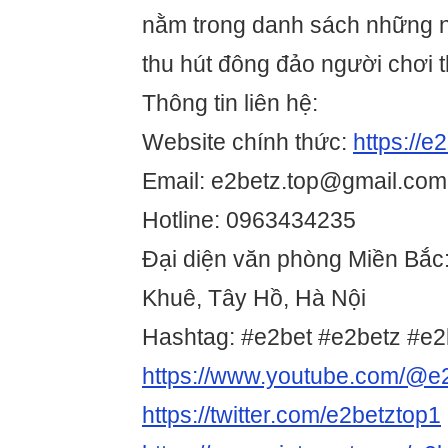
nằm trong danh sách những n
thu hút đông đảo người chơi 
Thông tin liên hệ:
Website chính thức:
https://e
Email: e2betz.top@gmail.com
Hotline: 0963434235
Đại diện văn phòng Miền Bắc
Khuê, Tây Hồ, Hà Nội
Hashtag: #e2bet #e2betz #e2
https://www.youtube.com/@e2
https://twitter.com/e2betztop1