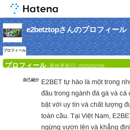
e2betztopさんのプロフィール
プロフィール
プロフィール
最終更新日:
2025/02/06
自己紹介
E2BET tự hào là một trong nh
đầu trong ngành đá gà và cá 
bật với uy tín và chất lượng 
toàn cầu. Tại Việt Nam, E2B
ngừng vươn lên và khẳng định 