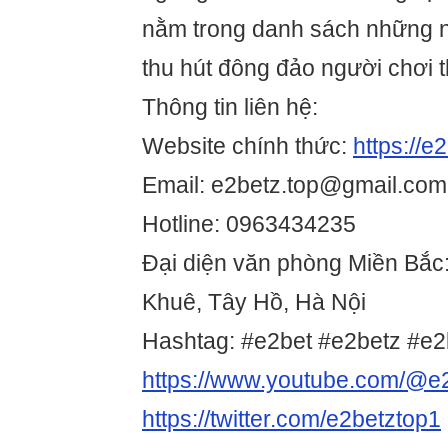
nằm trong danh sách những n
thu hút đông đảo người chơi 
Thông tin liên hệ:
Website chính thức:
https://e
Email: e2betz.top@gmail.com
Hotline: 0963434235
Đại diện văn phòng Miền Bắc
Khuê, Tây Hồ, Hà Nội
Hashtag: #e2bet #e2betz #e2
https://www.youtube.com/@e2
https://twitter.com/e2betztop1