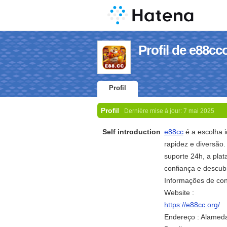
Profil de e88cc
Profil
Profil
Dernière mise à jour:
7 mai 2025
Self introduction
e88cc
é a escolha 
rapidez e diversão
suporte 24h, a pla
confiança e descub
Informações de con
Website :
https://e88cc.org/
Endereço : Alameda