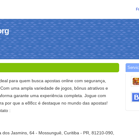
F
org
Servic
ideal para quem busca apostas online com segurança,
. Com uma ampla variedade de jogos, bônus atrativos e
taforma garante uma experiência completa. Jogue com
ra por que a e88cc é destaque no mundo das apostas!
tato :
 dos Jasmins, 64 - Mossunguê, Curitiba - PR, 81210-090,