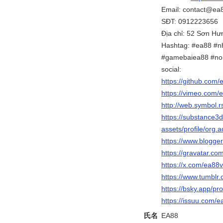
Email: contact@ea
SĐT: 0912223656
Địa chỉ: 52 Sơn Hư
Hashtag: #ea88 #n
#gamebaiea88 #no
social:
https://github.com
https://vimeo.com/
http://web.symbol.
https://substance
assets/profile/o
https://www.blogg
https://gravatar.c
https://x.com/ea88
https://www.tumblr
https://bsky.app/pro
https://issuu.com/
氏名
EA88