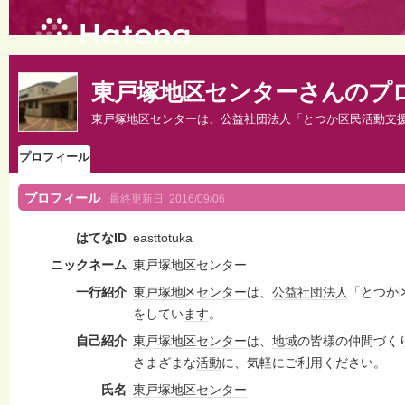
東戸塚地区センターさんのプ
東戸塚地区センターは、公益社団法人「とつか区民活動支
プロフィール
プロフィール
最終更新日:
2016/09/06
はてなID
easttotuka
ニックネーム
東戸塚地区センター
一行紹介
東戸塚
地区
センター
は、
公益社団法人
「とつか
をしてい
ます
。
自己紹介
東戸塚
地区
センター
は、
地域
の皆様の仲間づく
さまざまな
活動
に、気軽にご利用ください。
氏名
東戸塚
地区
センター