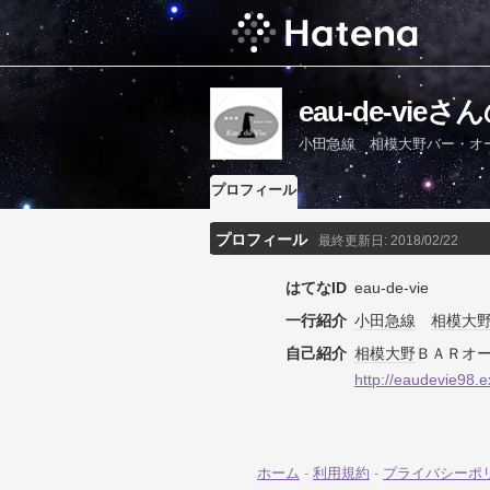
eau-de-vi
小田急線 相模大野バー・オ
プロフィール
プロフィール
最終更新日:
2018/02/22
はてなID
eau-de-vie
一行紹介
小田急線
相模大
自己紹介
相模大野
ＢＡＲオ
http://eaudevie98.e
ホーム
-
利用規約
-
プライバシーポ