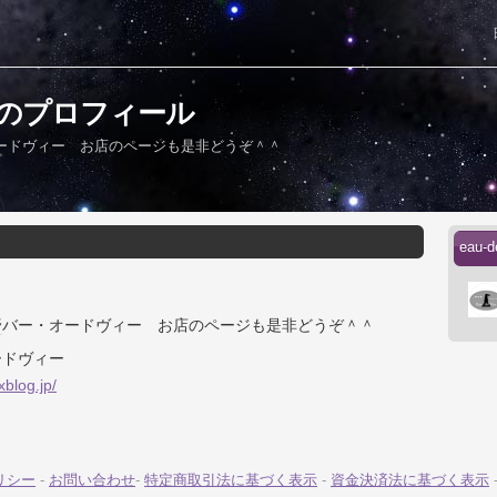
eさんのプロフィール
ードヴィー お店のページも是非どうぞ＾＾
eau
野
バー・オードヴィー お店のページも是非どうぞ＾＾
ードヴィー
xblog.jp/
リシー
-
お問い合わせ
-
特定商取引法に基づく表示
-
資金決済法に基づく表示