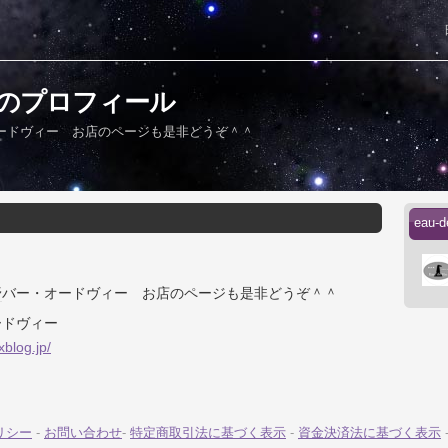
eさんのプロフィール
ードヴィー お店のページも是非どうぞ＾＾
eau
野
バー・オードヴィー お店のページも是非どうぞ＾＾
ードヴィー
xblog.jp/
リシー
-
お問い合わせ
-
特定商取引法に基づく表示
-
資金決済法に基づく表示