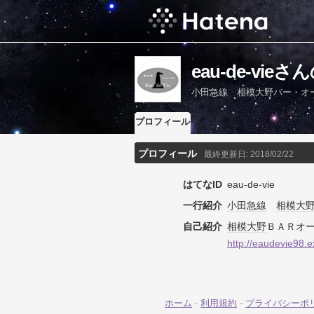
eau-de-vi
小田急線 相模大野バー・オ
プロフィール
プロフィール
最終更新日:
2018/02/22
はてなID
eau-de-vie
一行紹介
小田急線
相模大
自己紹介
相模大野
ＢＡＲオ
http://eaudevie98.e
ホーム
-
利用規約
-
プライバシーポ