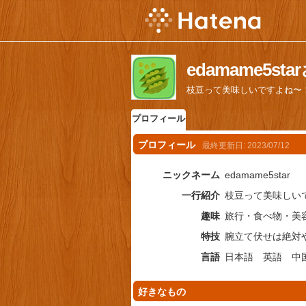
edamame5s
枝豆って美味しいですよね〜
プロフィール
プロフィール
最終更新日:
2023/07/12
ニックネーム
edamame5star
一行紹介
枝豆って美味しい
趣味
旅行・食べ物・美
特技
腕立て伏せは絶対
言語
日本語 英語 中
好きなもの