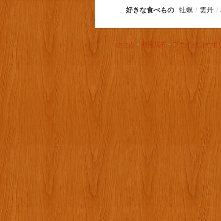
好きな食べもの
牡蠣
/
雲丹
/
ホーム
-
利用規約
-
プライバシーポ