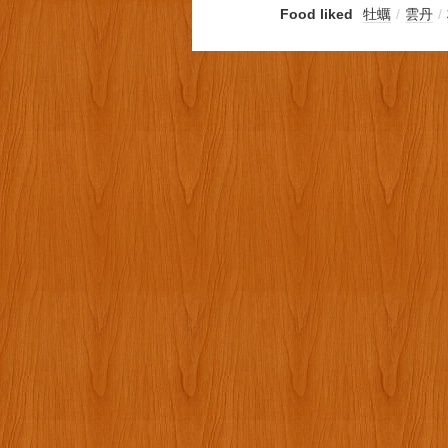
Food liked
牡蠣
/
雲丹
/