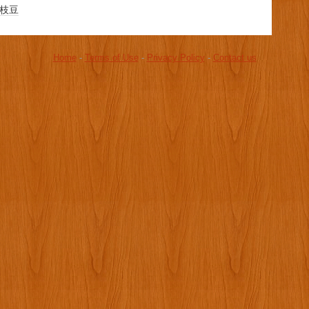
枝豆
Home
-
Terms of Use
-
Privacy Policy
-
Contact us