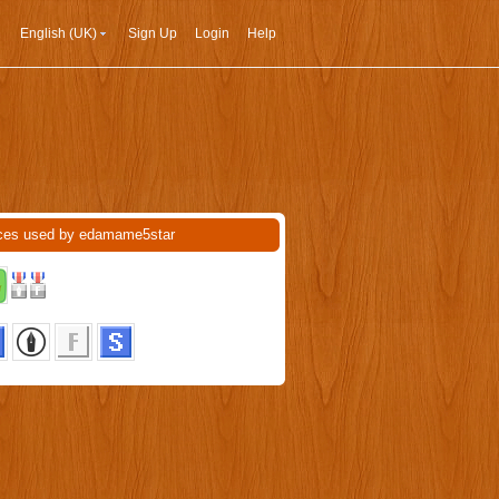
English (UK)
Sign Up
Login
Help
ces used by edamame5star