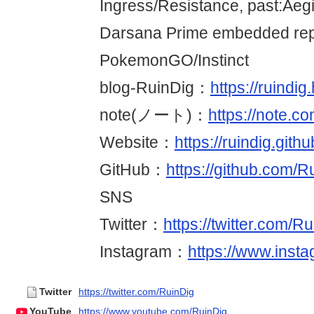
Ingress/Resistance, past:Ae
Darsana Prime embedded rep
PokemonGO/Instinct
blog-RuinDig：
https://ruindig
note(ノート)：
https://note.co
Website：
https://ruindig.githu
GitHub：
https://github.com/R
SNS
Twitter：
https://twitter.com/R
Instagram：
https://www.insta
Twitter
https://twitter.com/RuinDig
YouTube
https://www.youtube.com/RuinDig