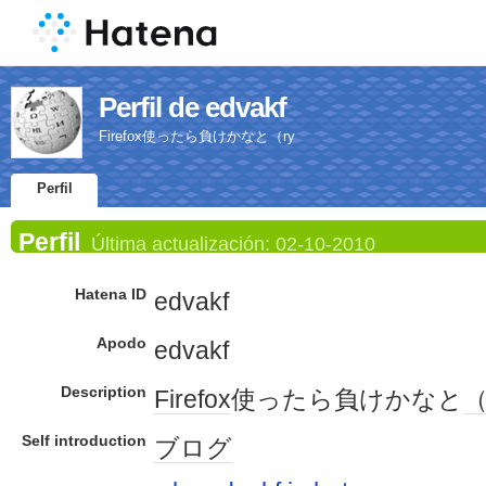
Perfil de edvakf
Firefox使ったら負けかなと（ry
Perfil
Perfil
Última actualización:
02-10-2010
Hatena ID
edvakf
Apodo
edvakf
Description
Firefox
使ったら負けかなと
（
Self introduction
ブログ