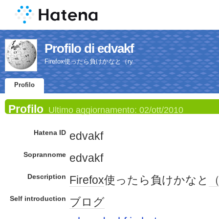
Profilo di edvakf
Firefox使ったら負けかなと（ry
Profilo
Profilo
Ultimo aggiornamento:
02/ott/2010
Hatena ID
edvakf
Soprannome
edvakf
Description
Firefox
使ったら負けかなと
（
Self introduction
ブログ