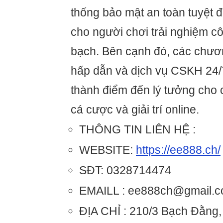
thống bảo mật an toàn tuyệt 
cho người chơi trải nghiệm c
bạch. Bên cạnh đó, các chươ
hấp dẫn và dịch vụ CSKH 24/
thành điểm đến lý tưởng cho
cá cược và giải trí online.
THÔNG TIN LIÊN HỆ :
WEBSITE:
https://ee888.ch/
SĐT: 0328714474
EMAILL : ee888ch@gmail.
ĐỊA CHỈ : 210/3 Bạch Đằng