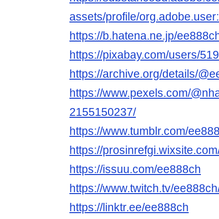
assets/profile/org.adobe.
https://b.hatena.ne.jp/ee888
https://pixabay.com/users/51
https://archive.org/details/@
https://www.pexels.com/@nha
2155150237/
https://www.tumblr.com/ee88
https://prosinrefgi.wixsite.co
https://issuu.com/ee888ch
https://www.twitch.tv/ee888ch
https://linktr.ee/ee888ch