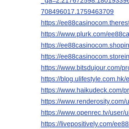
_ga=2.217672598.18019339
708496017.1759463709
https://ee88casinocom.there
https://www.plurk.com/ee88c
https://ee88casinocom.shop
https://ee88casinocom.store
https://www.bitsdujour.com/p
https://blog.ulifestyle.com.h
https://www.haikudeck.com/p
https://www.renderosity.com/
https://www.openrec.tv/user
https://livepositively.com/ee