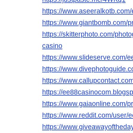
https://www.aseeralkotb.com/
https://www.giantbomb.com/p
https://skitterphoto.com/pho
casino
https://www.slideserve.com/
https://www.divephotoguide.
https://www.callupcontact.c
https://ee88casinocom.blogs
https://www.gaiaonline.com/
https://www.reddit.com/user
https://www.giveawayoftheda