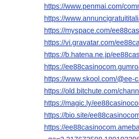
https://www.penmai.com/co
https://www.annuncigratuitita
https://myspace.com/ee88ca
https://vi.gravatar.com/ee88
https://b.hatena.ne.jp/ee88
https://ee88casinocom.gumr
https://www.skool.com/@ee-
https://old.bitchute.com/cha
https://magic.ly/ee88casinoc
https://bio.site/ee88casinoco
https://ee88casinocom.ame