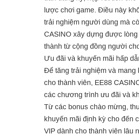
lược chơi game. Điều này kh
trải nghiệm người dùng mà c
CASINO xây dựng được lòng t
thành từ cộng đồng người chơ
Ưu đãi và khuyến mãi hấp dẫ
Để tăng trải nghiệm và mang lại
cho thành viên, EE88 CASINO l
các chương trình ưu đãi và k
Từ các bonus chào mừng, thư
khuyến mãi định kỳ cho đến 
VIP dành cho thành viên lâu 