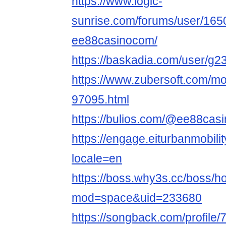
https://www.logic-
sunrise.com/forums/user/165
ee88casinocom/
https://baskadia.com/user/g2
https://www.zubersoft.com/mo
97095.html
https://bulios.com/@ee88cas
https://engage.eiturbanmobilit
locale=en
https://boss.why3s.cc/boss/
mod=space&uid=233680
https://songback.com/profile