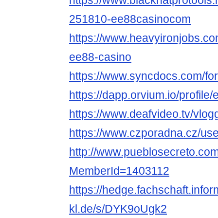
https://www.blackhatprotools
251810-ee88casinocom
https://www.heavyironjobs.co
ee88-casino
https://www.syncdocs.com/fo
https://dapp.orvium.io/profil
https://www.deafvideo.tv/vlo
https://www.czporadna.cz/us
http://www.pueblosecreto.com/
MemberId=1403112
https://hedge.fachschaft.infor
kl.de/s/DYK9oUgk2