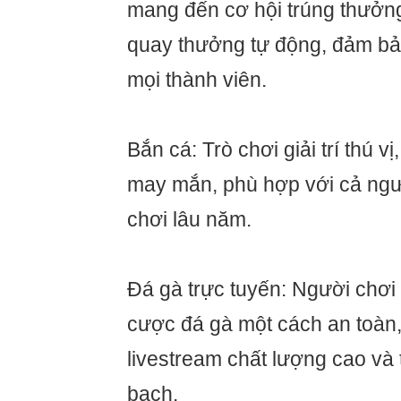
mang đến cơ hội trúng thưởng
quay thưởng tự động, đảm b
mọi thành viên.
Bắn cá: Trò chơi giải trí thú v
may mắn, phù hợp với cả ngư
chơi lâu năm.
Đá gà trực tuyến: Người chơi 
cược đá gà một cách an toàn,
livestream chất lượng cao và 
bạch.