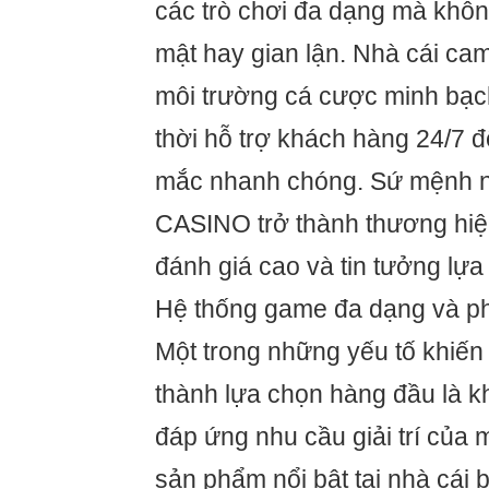
các trò chơi đa dạng mà khôn
mật hay gian lận. Nhà cái ca
môi trường cá cược minh bạc
thời hỗ trợ khách hàng 24/7 đ
mắc nhanh chóng. Sứ mệnh n
CASINO trở thành thương hi
đánh giá cao và tin tưởng lựa 
Hệ thống game đa dạng và p
Một trong những yếu tố khiế
thành lựa chọn hàng đầu là 
đáp ứng nhu cầu giải trí của 
sản phẩm nổi bật tại nhà cái 