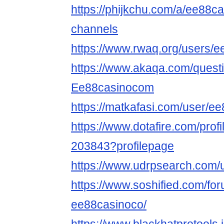
https://phijkchu.com/a/ee88c
channels
https://www.rwaq.org/users/
https://www.akaqa.com/ques
Ee88casinocom
https://matkafasi.com/user/
https://www.dotafire.com/pro
203843?profilepage
https://www.udrpsearch.com
https://www.soshified.com/fo
ee88casinoco/