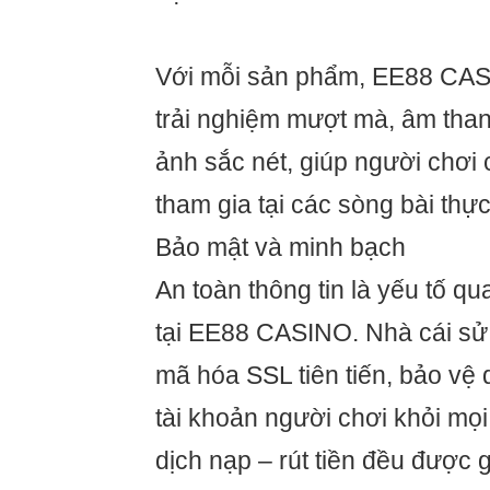
Với mỗi sản phẩm, EE88 CA
trải nghiệm mượt mà, âm tha
ảnh sắc nét, giúp người chơi
tham gia tại các sòng bài thực
Bảo mật và minh bạch
An toàn thông tin là yếu tố q
tại EE88 CASINO. Nhà cái s
mã hóa SSL tiên tiến, bảo vệ 
tài khoản người chơi khỏi mọi 
dịch nạp – rút tiền đều được 