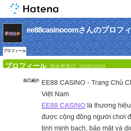
ee88casinocomさんのプロフ
プロフィール
プロフィール
最終更新日:
2025/10/03
自己紹介
EE88 CASINO - Trang Chủ C
Việt Nam
EE88 CASINO
là thương hiệu
được cộng đồng người chơi đ
tính minh bạch, bảo mật và d