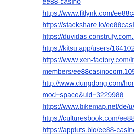
ee88-casino
https://www.fitlynk.com/ee88
https://stackshare.io/ee88ca
https://duvidas.construfy.c
https://kitsu.app/users/16410
https://www.xen-factory.com/
members/ee88casinocom.105
http://www.dungdong.com/ho
mod=space&uid=3229988
https://www.bikemap.net/de/u
https://culturesbook.com/ee
https://apptuts.bio/ee88-cas