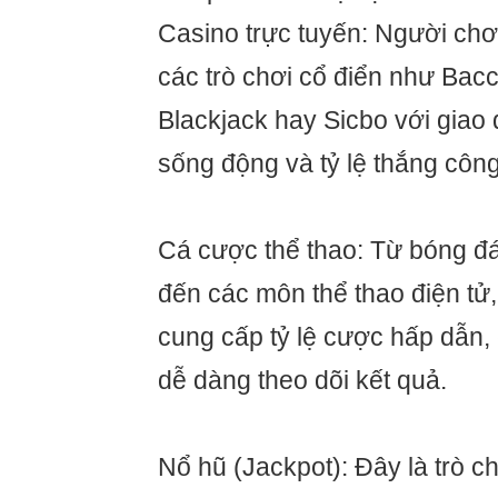
Casino trực tuyến: Người chơi
các trò chơi cổ điển như Bacc
Blackjack hay Sicbo với giao 
sống động và tỷ lệ thắng côn
Cá cược thể thao: Từ bóng đá
đến các môn thể thao điện t
cung cấp tỷ lệ cược hấp dẫn, 
dễ dàng theo dõi kết quả.
Nổ hũ (Jackpot): Đây là trò c