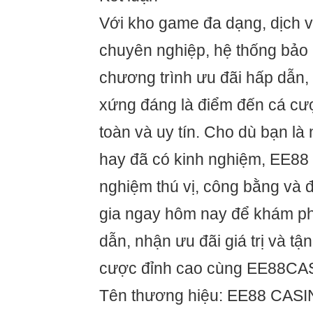
Với kho game đa dạng, dịch 
chuyên nghiệp, hệ thống bảo 
chương trình ưu đãi hấp dẫ
xứng đáng là điểm đến cá cượ
toàn và uy tín. Cho dù bạn là
hay đã có kinh nghiệm, EE88
nghiệm thú vị, công bằng và 
gia ngay hôm nay để khám ph
dẫn, nhận ưu đãi giá trị và t
cược đỉnh cao cùng EE88C
Tên thương hiệu: EE88 CASI