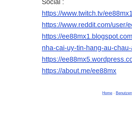
Social :
https://www.twitch.tv/ee88mx
https://www.reddit.com/user/
https://ee88mx1.blogspot.co
nha-cai-uy-tin-hang-au-chau-
https://ee88mx5.wordpress.c
https://about.me/ee88mx
Home
-
Benutzer