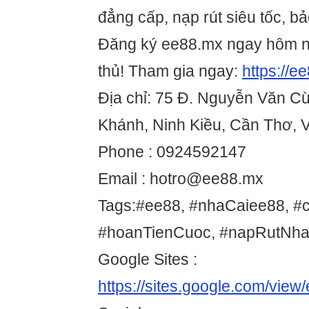
đẳng cấp, nạp rút siêu tốc, b
Đăng ký ee88.mx ngay hôm n
thủ! Tham gia ngay:
https://e
Địa chỉ: 75 Đ. Nguyễn Văn C
Khánh, Ninh Kiều, Cần Thơ, 
Phone : 0924592147
Email : hotro@ee88.mx
Tags:#ee88, #nhaCaiee88, #
#hoanTienCuoc, #napRutNh
Google Sites :
https://sites.google.com/vie