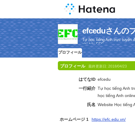
efceduさん
Tự học tiếng Anh trực tuyến đ
phí bởi EFC
プロフィール
プロフィール
最終更新日:
2018/04/23
はてなID
efcedu
一行紹介
Tự học tiế
ng
Anh t
học tiế
ng
Anh onlin
氏名
Website Học tiế
ng
A
ホームページ 1
https://efc.edu.vn/