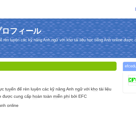
のプロフィール
ể rèn luyện các kỹ năng Anh ngữ với kho tài liệu học tiếng Anh online được
efc
rực
tuy
ến để rèn luyện các kỹ nă
ng
Anh
ng
ữ với k
ho
tài liệu
e được cu
ng
cấp
ho
àn toàn
mi
ễn
ph
í bởi EFC
nh online