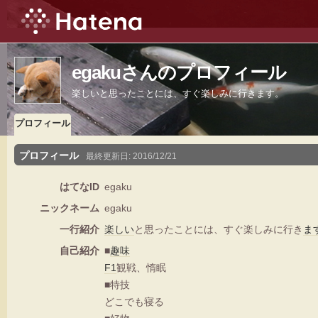
egakuさんのプロフィール
楽しいと思ったことには、すぐ楽しみに行きます。
プロフィール
プロフィール
最終更新日:
2016/12/21
はてなID
egaku
ニックネーム
egaku
一行紹介
楽しい
と思ったことには、すぐ楽しみに行き
ま
自己紹介
■
趣味
F1
観戦、惰眠
■特技
どこでも寝る