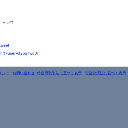
キャンプ
3tweet
om/@user-cf2pg7wq3r
リシー
-
お問い合わせ
-
特定商取引法に基づく表示
-
資金決済法に基づく表示