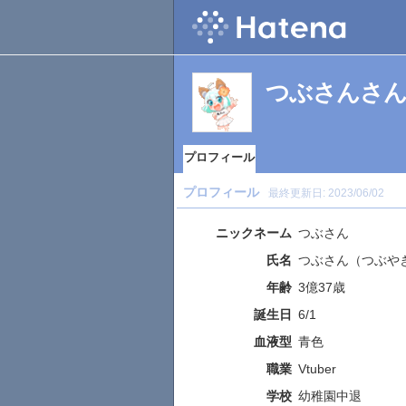
つぶさんさ
プロフィール
プロフィール
最終更新日:
2023/06/02
ニックネーム
つぶさん
氏名
つぶさん（つぶや
年齢
3億37歳
誕生日
6/1
血液型
青色
職業
Vtuber
学校
幼稚園中退