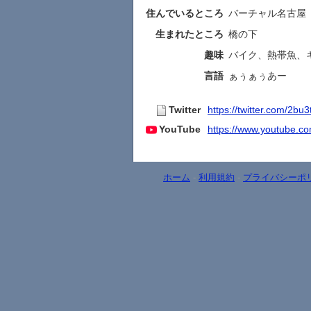
住んでいるところ
バーチャル名古屋
生まれたところ
橋の下
趣味
バイク、熱帯魚、
言語
ぁぅぁぅあー
Twitter
https://twitter.com/2bu
YouTube
https://www.youtube.c
ホーム
-
利用規約
-
プライバシーポ