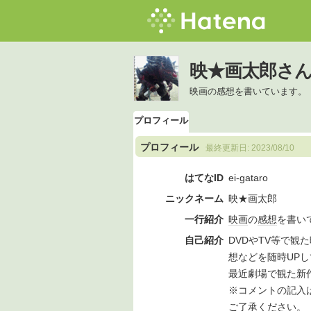
映★画太郎さ
映画の感想を書いています。
プロフィール
プロフィール
最終更新日:
2023/08/10
はてなID
ei-gataro
ニックネーム
映★画太郎
一行紹介
映画
の
感想
を書い
自己紹介
DVDやTV等で
想などを随時UP
最近劇場で観た新
※コメントの記入
ご了承ください。