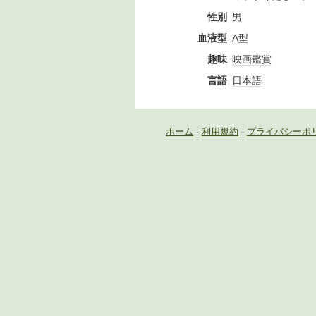
性別
男
血液型
A型
趣味
映画鑑賞
言語
日本語
ホーム
-
利用規約
-
プライバシーポ