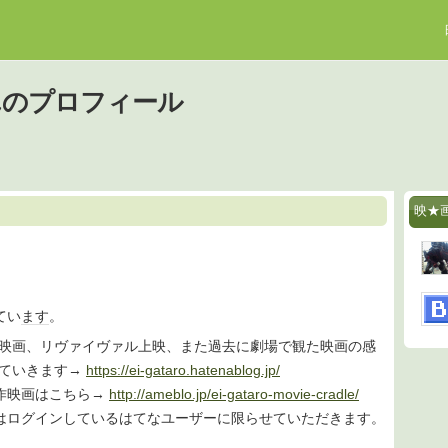
んのプロフィール
映★
てい
ます
。
観た映画、リヴァイヴァル上映、また過去に劇場で観た映画の感
していきます→
https://ei-gataro.hatenablog.jp/
作映画はこちら→
http://ameblo.jp/ei-gataro-movie-cradle/
はログインしているはてなユーザーに限らせていただきます。