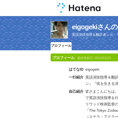
eigogekiさ
英語演技指導＆翻訳者シカ・
社）他多数。
プロフィール
プロフィール
最終更新日:
2022/01/15
はてなID
eigogeki
一行紹介
英語
演技
指導
＆
翻
ン』『役を生きる
自己紹介
皆さまこんにちは。
で英語演技指導を行
リウッド映画監督
『The Tokyo Z
（ステラ・アドラ