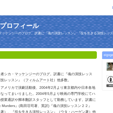
んのプロフィール
マッケンジーのブログ。訳書に『魂の演技レッスン』『役を生きる演技レッ
eig
訳者
シカ・
マッケンジー
の
ブログ
。訳書に『魂の演技レッス
演技レッスン』（
フィルム
アート
社）他多数。
アメリカで演劇活動後、2004年2月より東京都内や日本各地
なってまいりました。2004年5月より映画の専門学校にてハ
の授業通訳や脚本翻訳スタッフとして勤務しています。訳書に
odiac Murders』(島田荘司著、英訳)『魂の演技レッスン２２』
ー著）、『役を生きる演技レッスン』（ウタ・ハーゲン著）他