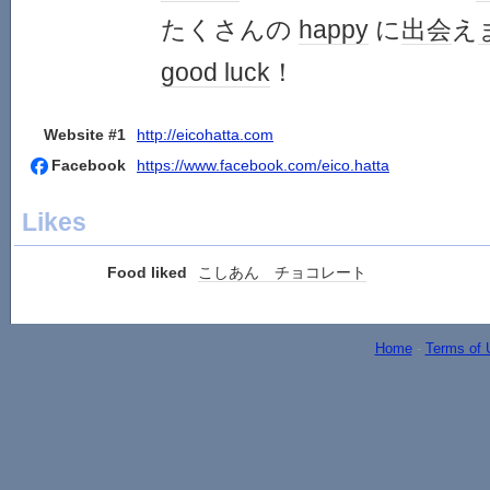
たくさんの
happy
に
出会
え
good luck
！
Website #1
http://eicohatta.com
Facebook
https://www.facebook.com/eico.hatta
Likes
Food liked
こしあん チョコレート
Home
-
Terms of 