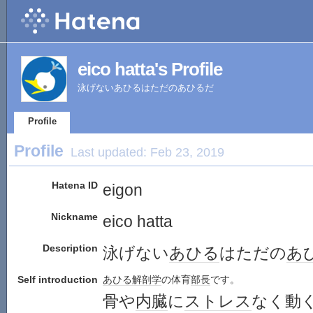
eico hatta's Profile
泳げないあひるはただのあひるだ
Profile
Profile
Last updated:
Feb 23, 2019
Hatena ID
eigon
Nickname
eico hatta
Description
泳げない
あひる
はただの
あ
Self introduction
あひる
解剖学
の体育
部長
です。
骨や
内臓
に
ストレス
なく動