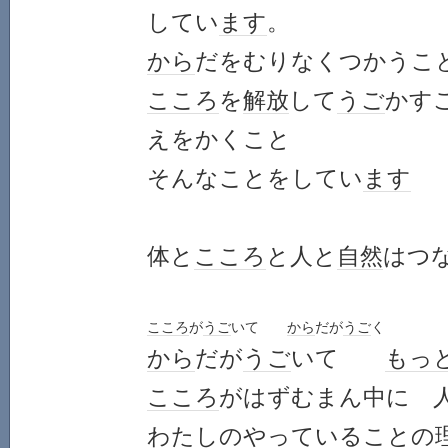
してい
ます
。
から
だをむりなくつかうこ
こころ
を
解放
して
うご
かす
えをかくこと
そんなことをしてい
ます
体と
こころ
と人と
自然
はつ
こころ
が
うご
いて
から
だが
うご
く
から
だが
うご
いて
もっ
こころ
がはずむまん中に 
わたし
のやっていることの