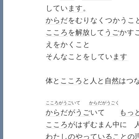
してい
ます
。
から
だをむりなくつかうこ
こころ
を
解放
して
うご
かす
えをかくこと
そんなことをしてい
ます
体と
こころ
と人と
自然
はつ
こころ
が
うご
いて
から
だが
うご
く
から
だが
うご
いて
もっ
こころ
がはずむまん中に 
わたし
のやっていることの