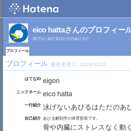
eico hattaさんのプロフィー
泳げないあひるはただのあひるだ
プロフィール
プロフィール
最終更新日:
2019/02/23
はてなID
eigon
ニックネーム
eico hatta
一行紹介
泳げない
あひる
はただの
あ
自己紹介
あひる
解剖学
の体育
部長
です。
骨や
内臓
に
ストレス
なく動