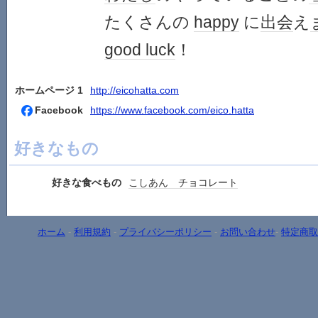
たくさんの
happy
に
出会
え
good luck
！
ホームページ 1
http://eicohatta.com
Facebook
https://www.facebook.com/eico.hatta
好きなもの
好きな食べもの
こしあん チョコレート
ホーム
-
利用規約
-
プライバシーポリシー
-
お問い合わせ
-
特定商取