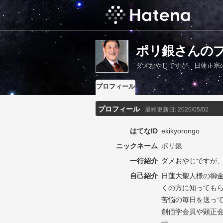
ポリ銀さんの
ダメおやじですが、日蓮正宗
プロフィール
プロフィール
最終更新日:
2020/05/02
はてなID
ekikyorongo
ニックネーム
ポリ銀
一行紹介
ダメおやじ
ですが
自己紹介
日蓮大聖人
様の御
くの方に知っても
苦悩の
毎日
を送っ
創価学会
員や
顕正