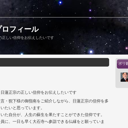
プロフィール
の正しい信仰をお伝えしたいです
ポリ
、
日蓮正宗
の正しい
信仰
をお伝えしたいです
金言
・
猊下
様の御
指南
をご紹介しながら、
日蓮正宗
の
信仰
を多
らいたいと思ってい
ます
。
ていた
自分
が、
人生
の
蘇生
を果たすことができた
信仰
です。
会
員に、一日も早く
大石寺
へ参詣できる仏縁をと願ってい
ま