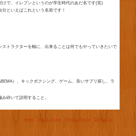
付けで、イレブンというのが学生時代のあだ名です(笑)
自分といえばこれという名前です！
ンストラクターを軸に、出来ることは何でもやっていきたいで
ABEMA）、キックボクシング、ゲーム、良いサプリ探し、ラ
嚙み砕いて説明すること。
Home
-
Terms of Use
-
Privacy Policy
-
Contact us