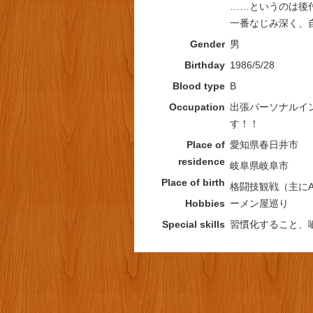
……というのは後
一番なじみ深く、
Gender
男
Birthday
1986/5/28
Blood type
B
Occupation
出張パーソナルイ
す！！
Place of
愛知県春日井市
residence
岐阜県岐阜市
Place of birth
格闘技観戦（主に
Hobbies
ーメン屋巡り
Special skills
習慣化すること、