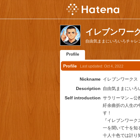
イレブンワークス's
自由気ままにいろいろチャレ
Profile
Profile
Last updated:
Oct 4, 2022
Nickname
イレブンワークス
Description
自由気ままにいろ
Self introduction
サラリーマン→公務
紆余曲折の人生の
す！
『イレブンワーク
一を聞いて十を知
十人十色では計り