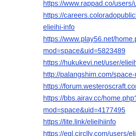
https://www.rappad.co/users
https://careers.coloradopubli
elieihi-info
https://www.play56.net/home
mod=space&uid=5823489
https://hukukevi.net/user/elieih
http://palangshim.com/space
https://forum.westeroscraft.c
https://bbs.airav.cc/home.php
mod=space&uid=4177495
https://lite.link/elieihiinfo
https://egl.circlly.com/users/eli