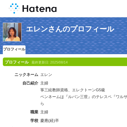
エレンさんのプロフィール
プロフィール
プロフィール
最終更新日:
2025/08/14
ニックネーム
エレン
自己紹介
主婦
箏三絃教師資格、エレクトーンG5級
ペンネームは『ルパン三世』のテレスペ『ワルサ
ら
職業
主婦
学校
慶應(経)卒