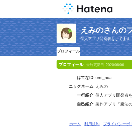
えみのさんの
個人アプリ開発者をしてます
プロフィール
プロフィール
最終更新日:
2020/08/06
はてなID
emi_noa
ニックネーム
えみの
一行紹介
個人アプリ開発者を
自己紹介
製作アプリ『魔法
ホーム
-
利用規約
-
プライバシーポ