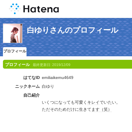
白ゆりさんのプロフィール
プロフィール
プロフィール
最終更新日:
2019/12/09
はてなID
emiliaikemu4649
ニックネーム
白ゆり
自己紹介
いくつになっても可愛く
キレイ
でいたい。
ただそのためだけに生きて
ます
（笑）