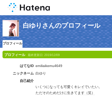
白ゆりさんのプロフィール
プロフィール
プロフィール
最終更新日:
2019/12/09
はてなID
emiliaikemu4649
ニックネーム
白ゆり
自己紹介
いくつになっても可愛く
キレイ
でいたい。
ただそのためだけに生きて
ます
（笑）