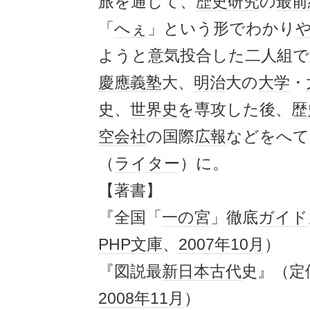
旅を通じて、
歴史
研究
の
最前
「
へぇ
」という形でわかり
ようと意気投合した二人組で
慶應義塾
大、
明治
大の
大学
・
史
、
世界史
を専攻した後、
歴
空会社
の国際
広報
などをへて
（
ライター
）に。
【著書】
『全国「
一の宮
」徹底
ガイド
PHP文庫
、
2007年
10月
）
『図説最
新日本
古代
史』（定価
2008年
11月
）