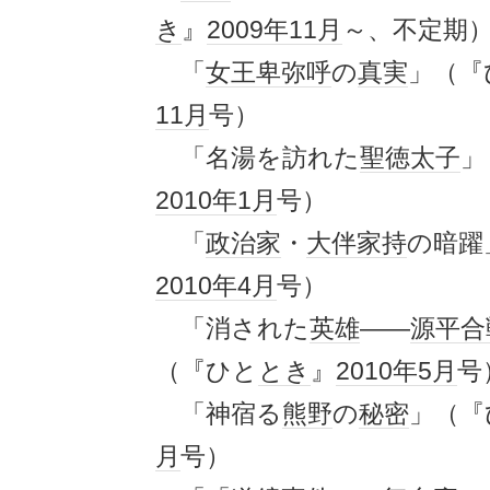
き
』
2009年
11月
～、不定期
「
女王
卑弥呼
の
真実
」（『
11月
号）
「名湯を訪れた
聖徳太子
」
2010年
1月
号）
「
政治家
・
大伴家持
の暗躍
2010年
4月
号）
「消された
英雄
――
源平合
（『ひと
とき
』
2010年
5月
号
「神宿る
熊野
の
秘密
」（『
月
号）