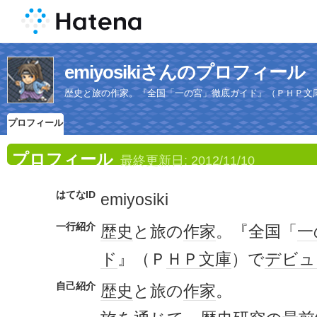
emiyosikiさんのプロフィール
歴史と旅の作家。『全国「一の宮」徹底ガイド』（ＰＨＰ文
プロフィール
プロフィール
最終更新日:
2012/11/10
はてなID
emiyosiki
一行紹介
歴史
と旅の
作家
。『全国「
一
ド
』（Ｐ
ＨＰ
文庫
）で
デビュ
自己紹介
歴史
と旅の
作家
。