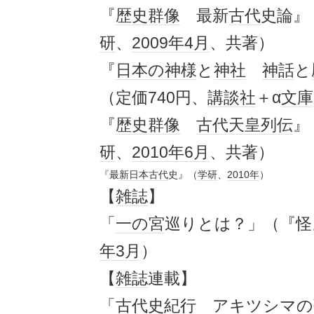
『
歴史群像
最新
古代
史論』
研
、
2009年
4月
、共著）
『
日本
の神様
と
神社
神話
と
（定価740円、
講談社
＋α
文庫
『
歴史群像
古代
天皇
列伝
』
研
、
2010年
6月
、共著）
『最
新日本
古代
史』（
学研
、
2010年
）
【
雑誌
】
「
一の宮
巡りとは？」（『怪』v
年
3月
）
【
雑誌
連載】
「
古代
史紀行 アキツシマの