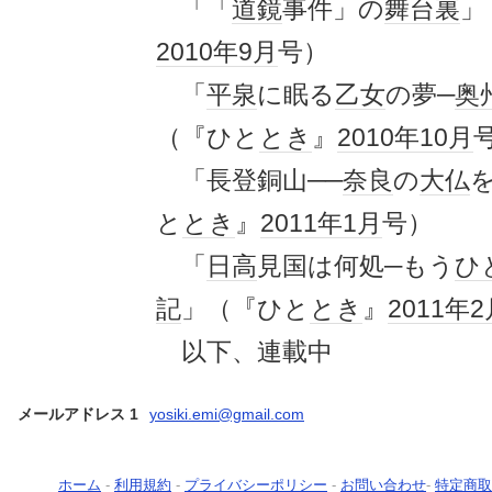
「「
道鏡
事件」の
舞台裏
」
2010年
9月
号）
「
平泉
に眠る
乙女
の夢─
奥
（『ひと
とき
』
2010年
10月
「長登銅山──
奈良
の
大仏
と
とき
』
2011年
1月
号）
「
日高
見国は何処─もう
ひ
記
」（『ひと
とき
』
2011年
2
以下、連載中
メールアドレス 1
yosiki.emi@gmail.com
ホーム
-
利用規約
-
プライバシーポリシー
-
お問い合わせ
-
特定商取