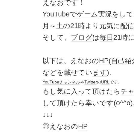
えなおです！
YouTube
で
ゲーム実況
をして
月～土の21時より元気に
配信
そして、
ブログ
は
毎日
21時
以下は、えなおの
HP
(
自己紹
などを載せてい
ます
)、
YouTube
チャンネル
や
Twitter
の
URL
です。
もし気に入って頂けたら
チ
して頂けたら幸いです(o^^o)
↓↓↓
◎えなおの
HP