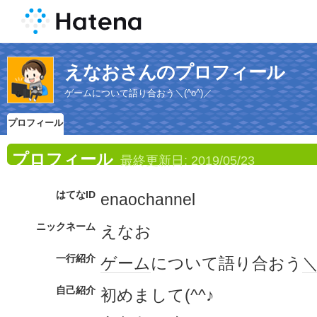
えなおさんのプロフィール
ゲームについて語り合おう＼(^o^)／
プロフィール
プロフィール
最終更新日:
2019/05/23
はてなID
enaochannel
ニックネーム
えなお
一行紹介
ゲーム
について語り合おう
＼
自己紹介
初めまして(^^♪