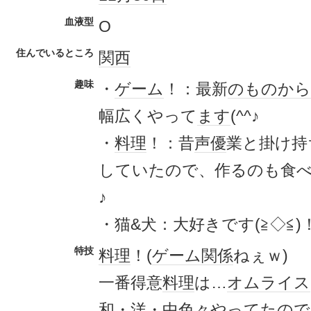
血液型
O
住んでいるところ
関西
趣味
・
ゲーム
！：最新
のもの
から
幅広くやって
ます
(^^♪
・
料理
！：昔
声優
業と掛け持
していたので、作るのも食
♪
・猫&犬：大好きです(≧◇≦)
特技
料理
！(
ゲーム
関係
ねぇｗ)
一番得意
料理
は…
オムライス
和・洋・中色々やってたので