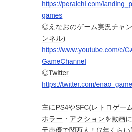
https://peraichi.com/landing
games
◎えなおの
ゲーム実況
チャ
ンネル
)
https://www.youtube.com/c/G
GameChannel
◎
Twitter
https://twitter.com/enao_gam
主に
PS4
や
SFC
(
レトロゲー
ホラー
・
アクション
を
動画
元
声優
で
関西人
！(7年くらい