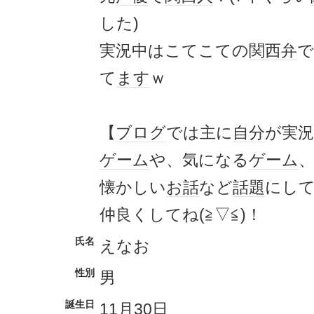
した)
実況中はこてこての
関西弁
で
て
ます
ｗ
【
ブログ
では主に
自分
が実況
ゲーム
や、気になる
ゲーム
懐かしい
お話
など
話題
にし
仲良くしてね(≧▽≦)！
氏名
えなお
性別
男
誕生日
11月30日