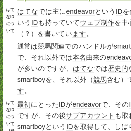
はて
はてな
では主に
endeavor
という
ID
を
なID
いう
ID
も持っていて
ウェブ
制作
を中
につ
いて
（？）を書いてい
ます
。
通常は
競馬
関連での
ハンドル
がsma
で、それ以外では
本名
由来の
endeav
が多いのですが、
はてな
では
歴史的
smartboyを、それ以外（
競馬
含む）
す
。
はて
最初
にとった
ID
が
endeavor
で、その
なID
ですが、その後
サブアカウント
も取
につ
いて
smartboyという
ID
を取得して、しば
(歴