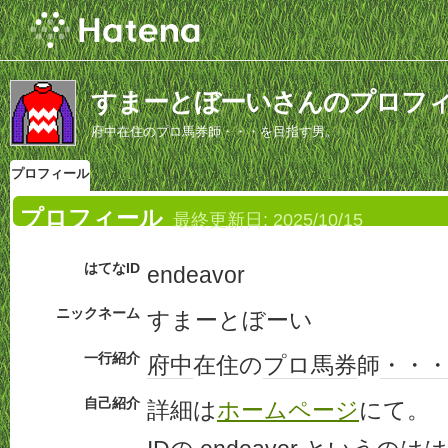
すまーとぼーいさんのプロフ
府中在住のプロ馬券師・・・を目指す男。
プロフィール
プロフィール
最終更新日:
2025/10/15
はてなID
endeavor
ニックネーム
すまーとぼーい
一行紹介
府中
在住の
プロ
馬券
師
・・
自己紹介
詳細は
ホームページ
にて。