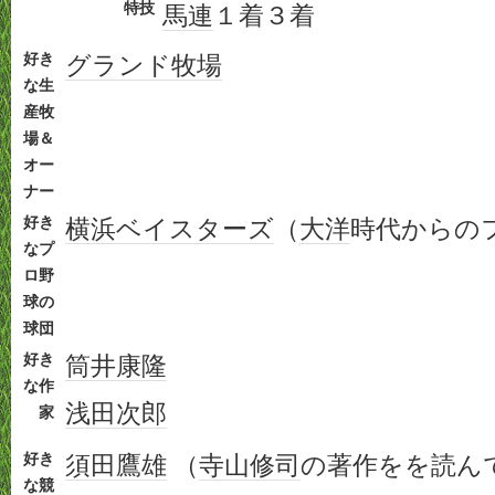
特技
馬連
１着３着
好き
グランド牧場
な生
産牧
場＆
オー
ナー
好き
横浜ベイスターズ
（
大洋
時代からの
なプ
ロ野
球の
球団
好き
筒井康隆
な作
浅田次郎
家
好き
須田鷹雄
（
寺山修司
の著作をを読ん
な競