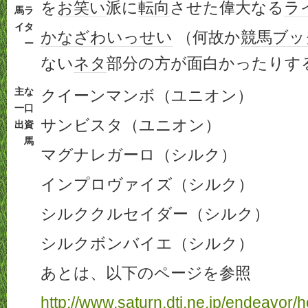
を
お笑い
派に
転向
させた偉大なる
ラ
馬ラ
イタ
かなざわいっせい
（何故か
競馬ブッ
ー
ない
ネタ
部分の方が面白かったりす
主な
クイーンマンボ（ユニオン）
一口
サンビスタ（ユニオン）
出資
馬
マグナレガーロ（シルク）
インプロヴァイズ（シルク）
シルククルセイダー（シルク）
シルクボンバイエ（シルク）
あとは、以下のページを参照
http://www.saturn.dti.ne.jp/endeavor/