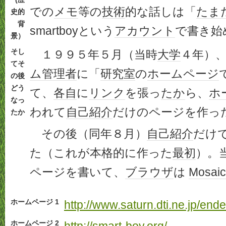
での
メモ
等の
技術
的な話しは「
たま
史的
背
smartboyという
アカウント
で書き始
景）
そし
１９９５年５月（当時
大学
４年）
てそ
ム
管理者
に「
研究室
の
ホームページ
の後
どう
て、
各自
に
リンク
を張っ
たか
ら、
ホ
なっ
われて
自己紹介
だけのページを作っ
たか
その後（同年８月）
自己紹介
だけ
た（これが本格的に作った
最初
）。
ページを書いて、
ブラウザ
は
Mosaic
ホームページ 1
http://www.saturn.dti.ne.jp/end
ホームページ 2