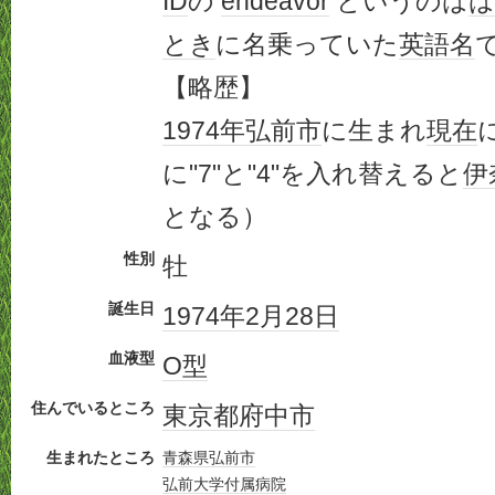
ID
の
endeavor
というのは
は
とき
に名乗っていた
英語名
で
【略歴】
1974年
弘前市
に生まれ
現在
に"7"と"4"を入れ替えると
伊
となる）
性別
牡
誕生日
1974年
2月28日
血液型
O型
住んでいるところ
東京都府中市
生まれたところ
青森県
弘前市
弘前大学
付属
病院