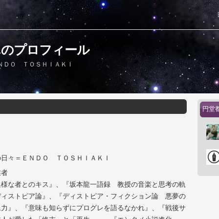
んのプロフィール
ＮＤＯ ＴＯＳＨＩＡＫＩ
円堂
の日々＝ＥＮＤＯ ＴＯＳＨＩＡＫＩ
業者
異様な者とのキス』、『坂本龍一語録 教授の音楽と思考の軌
ディストピア論』、『ディストピア・フィクション論 悪夢の
像力』、『意味も知らずにプログレを語るなかれ』、『戦後サ