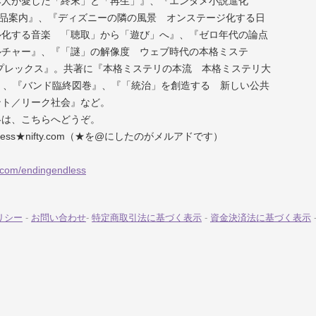
本人が愛した「終末」と「再生」』、『エンタメ小説進化
作品案内』、『ディズニーの隣の風景 オンステージ化する日
ル化する音楽 「聴取」から「遊び」へ』、『ゼロ年代の論点
ルチャー』、『「謎」の解像度 ウェブ時代の本格ミステ
プレックス』。共著に『本格ミステリの本流 本格ミステリ大
』、『バンド臨終図巻』、『「統治」を創造する 新しい公共
ント／リーク社会』など。
絡は、こちらへどうぞ。
gendless★nifty.com（★を@にしたのがメルアドです）
er.com/endingendless
リシー
-
お問い合わせ
-
特定商取引法に基づく表示
-
資金決済法に基づく表示