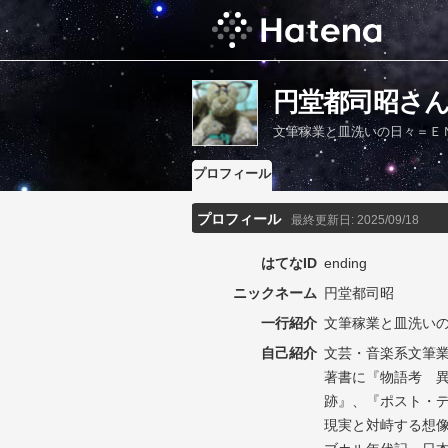
円堂都司昭さ
文筆稼業と皿洗いの日々＝Ｅ
プロフィール
プロフィール
最終更新日:
2025/09/18
はてなID
ending
ニックネーム
円堂都司昭
一行紹介
文筆稼業と皿洗い
自己紹介
文芸・音楽系文筆
著書に『物語考 
跡』、『ポスト・
現実と対峙する想