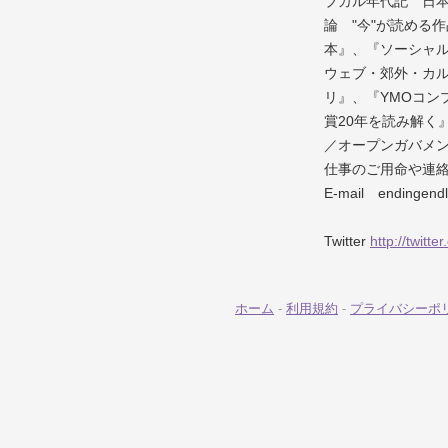
ブカル年代記 日
論 "今"が読める
本』、『ソーシャ
ウェブ・郊外・カ
リ』、『YMOコン
賞20年を読み解く
／オープンガバメ
仕事のご用命や連
E-mail endin
Twitter
http://twitt
ホーム
-
利用規約
-
プライバシーポ