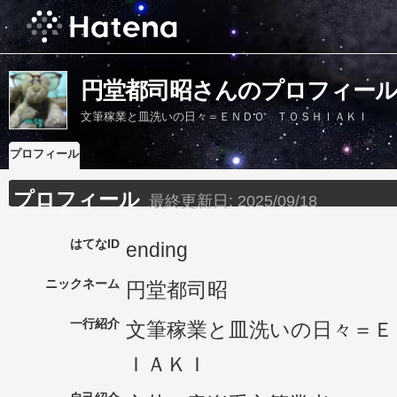
円堂都司昭さんのプロフィー
文筆稼業と皿洗いの日々＝ＥＮＤＯ ＴＯＳＨＩＡＫＩ
プロフィール
プロフィール
最終更新日:
2025/09/18
はてなID
ending
ニックネーム
円堂都司昭
一行紹介
文筆稼業と皿洗いの日々＝Ｅ
ＩＡＫＩ