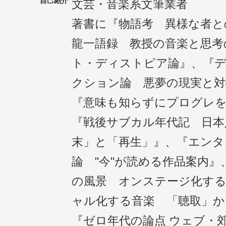
自己紹介
文芸・音楽系文筆業者
著書に『物語考 異様な者と
龍一語録 教授の音楽と思考
ト・ディストピア論』、『
クション論 悪夢の現実と対
『意味も知らずにプログレ
『戦後サブカル年代記 日本
末」と「再生」』、『エンタ
論 "今"が読める作品案内
の風景 オンステージ化する
ャル化する音楽 「聴取」か
『ゼロ年代の論点 ウェブ・