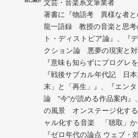
自己紹介
文芸・音楽系文筆業者
著書に『物語考 異様な者と
龍一語録 教授の音楽と思考
ト・ディストピア論』、『
クション論 悪夢の現実と対
『意味も知らずにプログレ
『戦後サブカル年代記 日本
末」と「再生」』、『エンタ
論 "今"が読める作品案内
の風景 オンステージ化する
ャル化する音楽 「聴取」か
『ゼロ年代の論点 ウェブ・