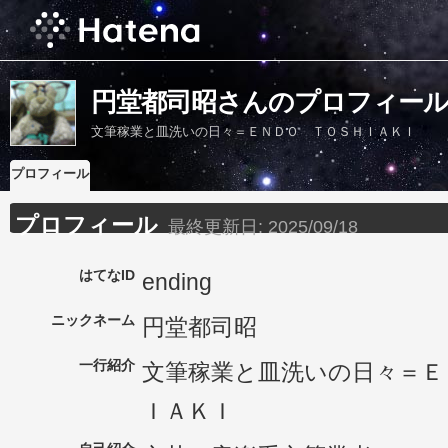
円堂都司昭さんのプロフィー
文筆稼業と皿洗いの日々＝ＥＮＤＯ ＴＯＳＨＩＡＫＩ
プロフィール
プロフィール
最終更新日:
2025/09/18
はてなID
ending
ニックネーム
円堂都司昭
一行紹介
文筆稼業と皿洗いの日々＝Ｅ
ＩＡＫＩ