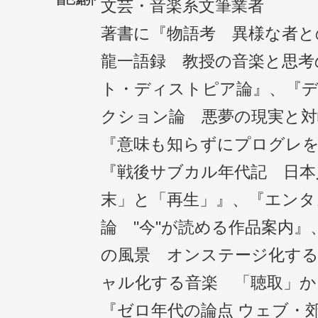
自己紹介
文芸・音楽系文筆業者
著書に『物語考 異様な者と
龍一語録 教授の音楽と思考
ト・ディストピア論』、『
クション論 悪夢の現実と対
『意味も知らずにプログレ
『戦後サブカル年代記 日本
末」と「再生」』、『エンタ
論 "今"が読める作品案内
の風景 オンステージ化する
ャル化する音楽 「聴取」か
『ゼロ年代の論点 ウェブ・