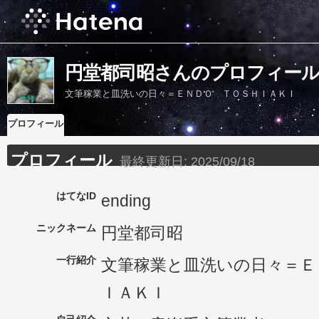
円堂都司昭さんのプロフィー
文筆稼業と皿洗いの日々＝ＥＮＤＯ ＴＯＳＨＩＡＫＩ
プロフィール
プロフィール
最終更新日:
2025/09/18
はてなID
ending
ニックネーム
円堂都司昭
一行紹介
文筆稼業と皿洗いの日々＝Ｅ
ＩＡＫＩ