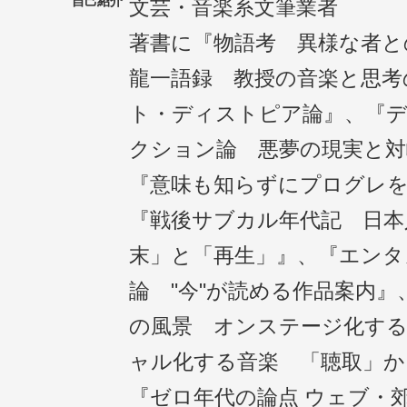
自己紹介
文芸・音楽系文筆業者
著書に『物語考 異様な者と
龍一語録 教授の音楽と思考
ト・ディストピア論』、『
クション論 悪夢の現実と対
『意味も知らずにプログレ
『戦後サブカル年代記 日本
末」と「再生」』、『エンタ
論 "今"が読める作品案内
の風景 オンステージ化する
ャル化する音楽 「聴取」か
『ゼロ年代の論点 ウェブ・