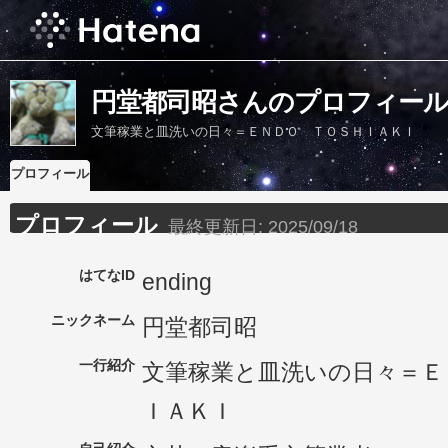
円堂都司昭さんのプロフィー
文筆稼業と皿洗いの日々＝ＥＮＤＯ ＴＯＳＨＩＡＫＩ
プロフィール
プロフィール
最終更新日:
2025/09/18
はてなID
ending
ニックネーム
円堂都司昭
一行紹介
文筆稼業と皿洗いの日々＝Ｅ
ＩＡＫＩ