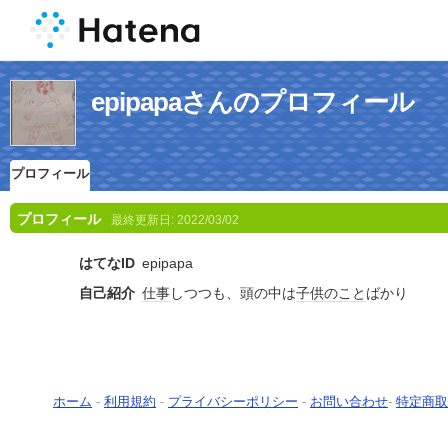
epipapaさんのプロフィール
プロフィール
プロフィール
最終更新日:
2022/03/02
はてなID
epipapa
自己紹介
仕事
しつつも、頭の中は
子供のこと
ばかり
ホーム
-
利用規約
-
プライバシーポリシー
-
お問い合わせ
-
特定商取