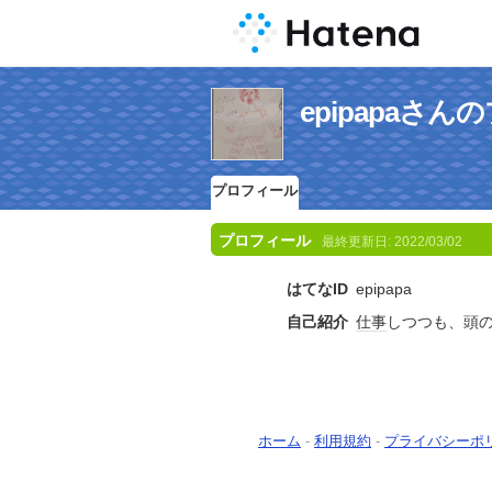
epipapaさ
プロフィール
プロフィール
最終更新日:
2022/03/02
はてなID
epipapa
自己紹介
仕事
しつつも、頭
ホーム
-
利用規約
-
プライバシーポ