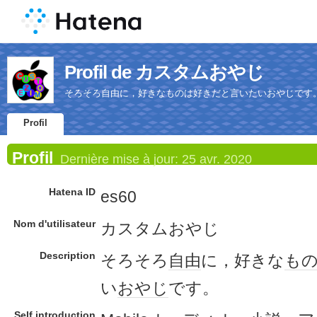
Profil de カスタムおやじ
そろそろ自由に，好きなものは好きだと言いたいおやじです
Profil
Profil
Dernière mise à jour:
25 avr. 2020
Hatena ID
es60
Nom d'utilisateur
カスタムおやじ
Description
そろそろ
自由
に，好きな
も
い
おやじ
です。
Self introduction