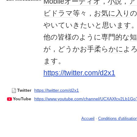
Mobile
オーディオ
，
小説
，
ア
ビドラマ
等々，
お気に入り
やいていきたいと思い
ます
他の皆様のように専門的な
知
が，どうかお手柔ら
かに
よ
ま
す。
https://twitter.com/d2x1
Twitter
https://twitter.com/d2x1
YouTube
https://www.youtube.com/channel/UCXAXfcv2Lb1G
Accueil
-
Conditions d'utilisatio