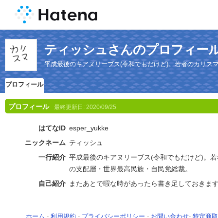
ティッシュさんのプロフィー
平成最後のキアヌリーブス(令和でもだけど)。若者のカリス
プロフィール
プロフィール
最終更新日:
2020/09/25
はてなID
esper_yukke
ニックネーム
ティッシュ
一行紹介
平成最後のキアヌリーブス(令和でもだけど)。若
の支配層・世界最高民族・自民党総裁。
自己紹介
またあとで暇な時があったら書き足しておきま
ホーム
-
利用規約
-
プライバシーポリシー
-
お問い合わせ
-
特定商取