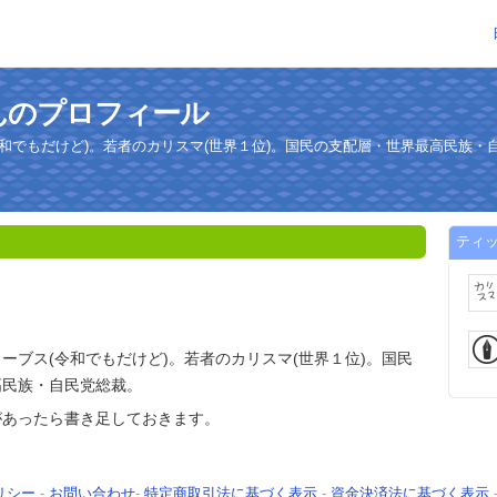
んのプロフィール
和でもだけど)。若者のカリスマ(世界１位)。国民の支配層・世界最高民族・
ティ
ーブス(令和でもだけど)。若者のカリスマ(世界１位)。国民
高民族・自民党総裁。
があったら書き足しておきます。
リシー
-
お問い合わせ
-
特定商取引法に基づく表示
-
資金決済法に基づく表示