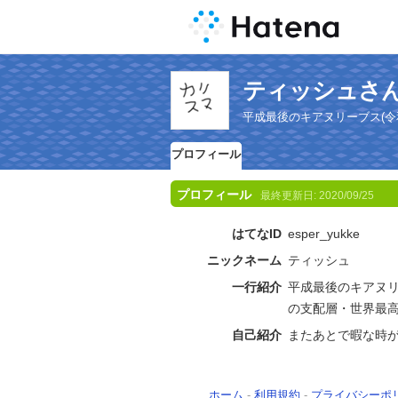
ティッシュさ
平成最後のキアヌリーブス(令
プロフィール
プロフィール
最終更新日:
2020/09/25
はてなID
esper_yukke
ニックネーム
ティッシュ
一行紹介
平成最後のキアヌリ
の支配層・世界最
自己紹介
またあとで暇な時
ホーム
-
利用規約
-
プライバシーポ