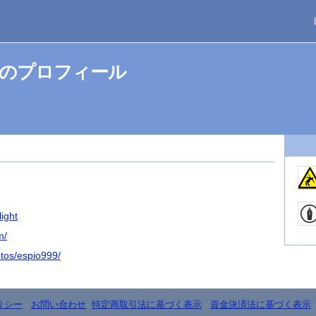
9さんのプロフィール
light
m/
otos/espio999/
リシー
-
お問い合わせ
-
特定商取引法に基づく表示
-
資金決済法に基づく表示