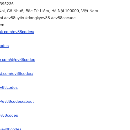
8395236
 Noi, Cổ Nhuế, Bắc Từ Liêm, Hà Nội 100000, Việt Nam
ai #ev88uytin #dangkyev88 #ev88cacuoc
yen
ook.com/ev88codes/
codes
be.com/@ev88codes
est.com/ev88codes/
ev88codes
tv/ev88codes/about
/ev88codes
p/ev88codes