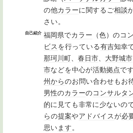
の他
カラー
に関するご
相談
さい。
自己紹介
福岡県
で
カラー
（色）の
コ
ビス
を行っている
有吉
知幸
那珂川町
、
春日市
、
大野城市
市
などを中心が
活動拠点
で
州
から
のお問い合わせもお
男性
の
カラー
の
コンサルタ
的
に見ても非常に少ないの
ら
の
提案
や
アドバイス
が
必
思い
ます
。