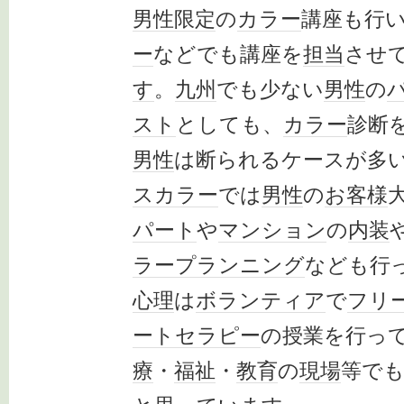
男性限定
の
カラー
講座も行
ー
などでも講座を
担当
させ
す
。
九州
でも少ない
男性
の
スト
としても、
カラー
診断
男性
は断られるケースが多
スカラー
では
男性
の
お客様
パート
や
マンション
の
内装
ラー
プランニング
なども行
心理
は
ボランティア
で
フリ
ートセラピー
の授業を行っ
療
・
福祉
・
教育
の
現場
等で