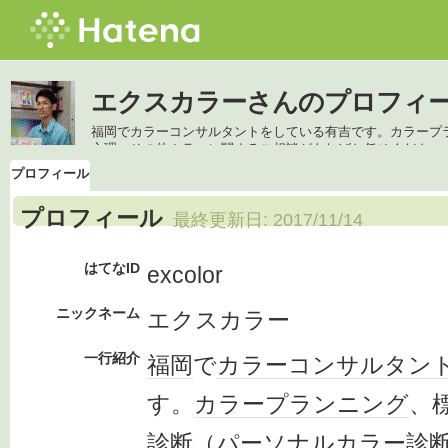
エクスカラーさんのプロフィ
福岡でカラーコンサルタントをしている有吉です。カラープ
心理、その他カラーに関するご相談があればお任せください
プロフィール
プロフィール
最終更新日:
2017/11/14
はてなID
excolor
ニックネーム
エクスカラー
一行紹介
福岡
で
カラー
コンサルタン
す。
カラー
プランニング
、
診断（
パーソナルカラー
診