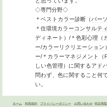
と思ってい
ます
。
◇専門分野◇
＊
ベスト
カラー
診断（
パー
＊住
環境
カラー
コンサルテ
ディネート）/＊色彩
心理
（
ー
/
カラー
リ
クリエーション
ー
/＊
カラーマネジメント
（
しい色
管理
）に関する
アド
問
わず
、色に関すること何
い。
ホーム
-
利用規約
-
プライバシーポリシー
-
お問い合わせ
-
特定商取