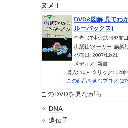
ヌメ
！
DVD&図解 見てわ
ルーバックス)
作者:
JT生命誌研究館
,
出版社
/
メーカー
:
講談
発売日:
2007/
12
/21
メディア
:
新書
購入
:
10
人
クリック
:
12
8
この商品を含むブログ (27
この
DVD
を見ながら
DNA
遺伝子