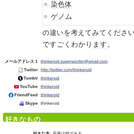
染色体
ゲノム
の違いを考えてみてくださ
ですごくわかり
ます
。
メールアドレス 1
thinkeroid.superwoofer@gmail.com
Twitter
http://twitter.com/thinkeroid
Tumblr
thinkeroid
YouTube
thinkeroid
FriendFeed
thinkeroid
Skype
thinkeroid
好きなもの
好きな本
吾輩は猫である