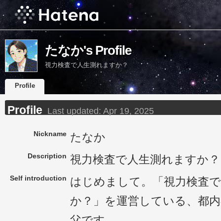
たなか's Profile
視力検査で人生測れますか？
Profile
Profile
Last updated:
Apr 19, 2025
Nickname
たなか
Description
視力検査で人生測れますか？
Self introduction
はじめまして。「視力検査で
か？」を運営している、都内
父です。