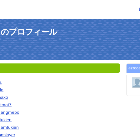
nさんのプロフィール
ezr
a
do
amaxo
atmat7
@mangmebo
mtukien
thamtukien
onslayer