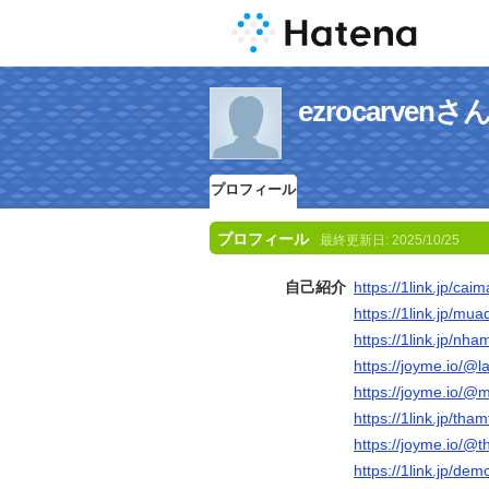
ezrocarve
プロフィール
プロフィール
最終更新日:
2025/10/25
自己紹介
https://1link.jp/caim
https://1link.jp/mua
https://1link.jp/nh
https://joyme.io/@l
https://joyme.io/
https://1link.jp/tha
https://joyme.io/@
https://1link.jp/dem