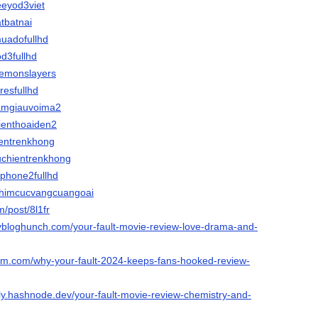
eeyod3viet
atbatnai
muadofullhd
od3fullhd
demonslayers
aresfullhd
lamgiauvoima2
dienthoaiden2
hientrenkhong
tuchientrenkhong
ckphone2fullhd
@phimcucvangcuangoai
m/post/8l1fr
ybloghunch.com/your-fault-movie-review-love-drama-and-
ium.com/why-your-fault-2024-keeps-fans-hooked-review-
ily.hashnode.dev/your-fault-movie-review-chemistry-and-