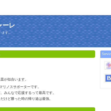
新シャーレ
います。
Servi
1
銀皿が似合い
ます
。
マリノス
サポーター
です。
末、みんなで
応援
するって最高です。
、だけど勝った時の帰り途は最強。