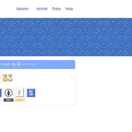
Italiano
Iscriviti
Entra
Help
zi usati da 新シャーレ