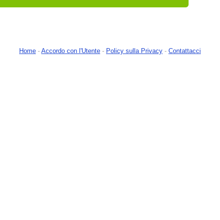
Home
-
Accordo con l'Utente
-
Policy sulla Privacy
-
Contattacci