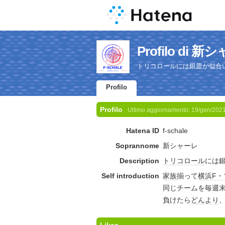
Profilo di 
トリコロールには銀皿が似合
Profilo
Profilo
Ultimo aggiornamento:
19/gen/202
Hatena ID
f-schale
Soprannome
新シャーレ
Description
トリコロール
には
Self introduction
家族
揃って
横浜F・
同じチームを毎週
負けたら
どんより